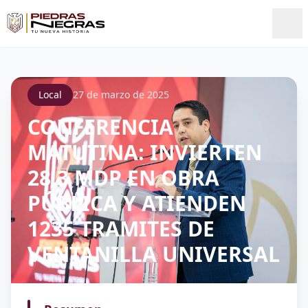
Local
27 de marzo de 2025
CONFERENCIA
MATUTINA: INVIERTEN
28.3 MDP EN OBRA
PÚBLICA Y ATIENDEN
1235 TRAMITES DE
VENTANILLA UNIVERSAL