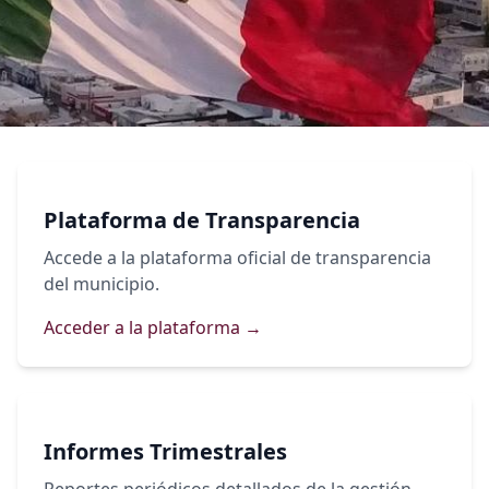
Transparencia
Plataforma de Transparencia
Comprometidos con la rendición de cuentas y el acceso a la
información pública
Accede a la plataforma oficial de transparencia
del municipio.
Información Pública
Accede a documentos e informes oficiales
Acceder a la plataforma →
Indicadores de Gestión
Resultados y métricas de desempeño
Informes Trimestrales
Recursos Públicos